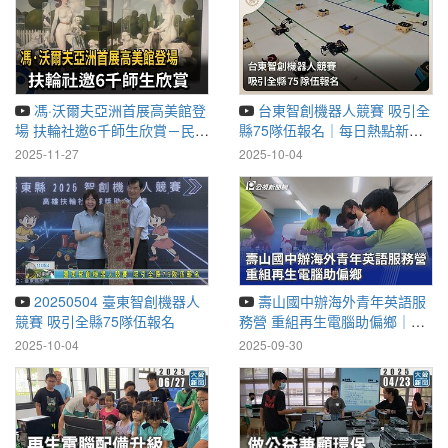
馮·沃爾夫亞洲首展高美館登
台東智創機器人競賽 吸引全
場 扶輪社邀6千師生欣賞－民視
縣75隊伍報名｜每日熱點新聞
新聞
｜原住民族電視台
2025-11-27
2025-10-04
20250504 臺東智創機器人
壽山國中辦海外青年英語服
競賽 吸引全縣75隊伍報名
務營 重組再生電腦助偏鄉｜
20250831 公視晚間新聞
2025-10-04
2025-09-30