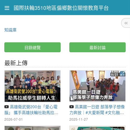
國際扶輪3510地區偏鄉數位關懷教育平台
知識庫
目錄總覽
最新討論
最新上傳
高雄衛武營200台「愛心電
高美館一日遊 部落學子想像
腦」 攜手高雄扶輪社助馬拉威
力奔放｜#大愛新聞 #文化融合
學生翻轉人生－民視新聞
#小學生
2026-07-01
2025-11-27