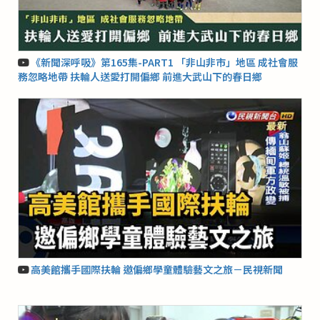
《新聞深呼吸》第165集-PART1 「非山非市」地區 成社會服
務忽略地帶 扶輪人送愛打開偏鄉 前進大武山下的春日鄉
高美館攜手國際扶輪 邀偏鄉學童體驗藝文之旅－民視新聞