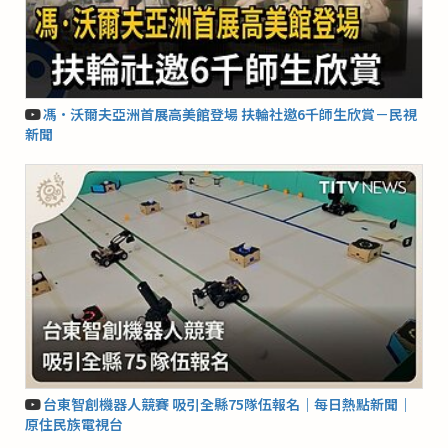
馮·沃爾夫亞洲首展高美館登場 扶輪社邀6千師生欣賞－民視
新聞
台東智創機器人競賽 吸引全縣75隊伍報名｜每日熱點新聞｜
原住民族電視台