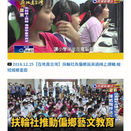
2016.12.25【在地真台灣】扶輪社為偏鄉設英語線上課輔 縮
短城鄉差距