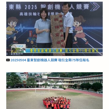
20250504 臺東智創機器人競賽 吸引全縣75隊伍報名