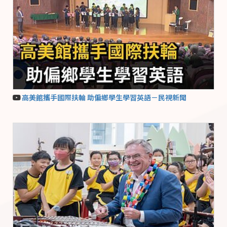
高美館攜手國際扶輪 助偏鄉學生學習英語－民視新聞