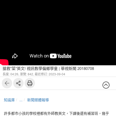
搶救"菜"英文! 視訊教學偏鄉學童 | 華視新聞 20180708
長度: 04:26,
瀏覽: 842,
最近修訂: 2023-09-04
知識庫
...
新聞媒體報導
許多都市小孩的學校裡都有外師教英文，下課後還有補習班，幾乎