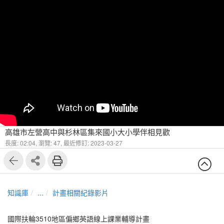
高雄市左營高中與杉林區集來國小大小學伴相見歡
長度: 02:04,
瀏覽: 47,
最近修訂: 2023-03-27
知識庫
...
計畫相關紀錄影片
國際扶輪3510地區偏鄉英語線上課業輔導計畫