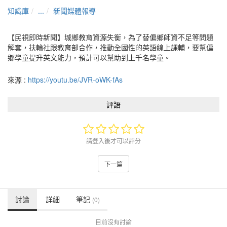
知識庫
...
新聞媒體報導
【民視即時新聞】城鄉教育資源失衡，為了替偏鄉師資不足等問題
解套，扶輪社跟教育部合作，推動全國性的英語線上課輔，要幫偏
鄉學童提升英文能力，預計可以幫助到上千名學童。
來源 :
https://youtu.be/JVR-oWK-fAs
評語
請登入後才可以評分
下一篇
討論
詳細
筆記
(0)
目前沒有討論