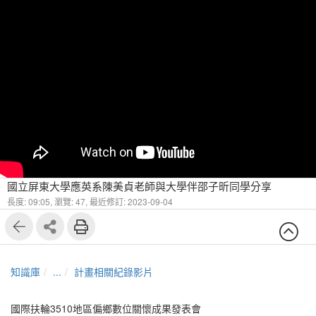
國立屏東大學應英系陳美貞老師與大學伴邵子昕同學分享
長度: 09:05,
瀏覽: 47,
最近修訂: 2023-09-04
知識庫
...
計畫相關紀錄影片
國際扶輪3510地區偏鄉數位關懷成果發表會