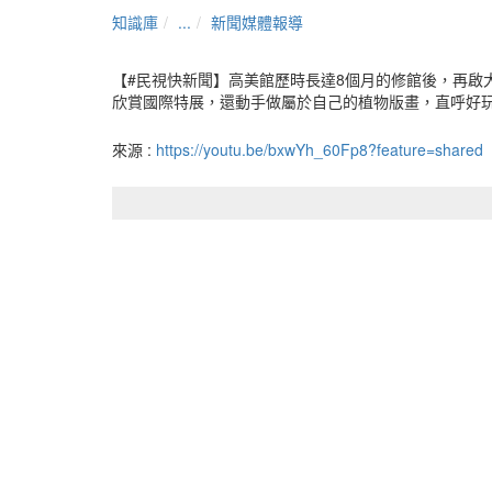
知識庫
...
新聞媒體報導
【#民視快新聞】高美館歷時長達8個月的修館後，再
欣賞國際特展，還動手做屬於自己的植物版畫，直呼好玩
來源 :
https://youtu.be/bxwYh_60Fp8?feature=shared
詳細
長度
00:47