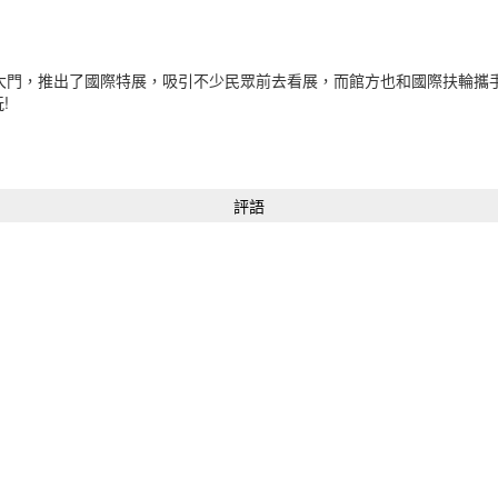
啟大門，推出了國際特展，吸引不少民眾前去看展，而館方也和國際扶輪攜
!
評語
請登入後才可以評分
上一篇
下一篇