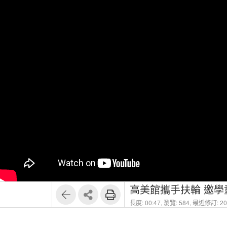
高美館攜手扶輪 邀
長度: 00:47,
瀏覽: 584,
最近修訂: 202