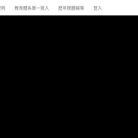
說明
教育體系單一簽入
歷年媒體報導
登入