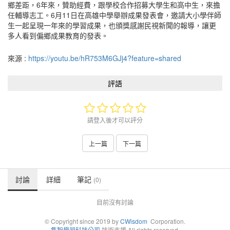
鄉差距，6年來，贊助經費，跟學校合作招募大學生和高中生，來擔
任輔導志工。6月11日在高雄中學舉辦成果發表會，邀請大小學伴師
生一起呈現一年來的學習成果，也頒獎感謝民視新聞的報導，讓更
多人看到偏鄉成果教育的發表。
來源 :
https://youtu.be/hR753M6GJj4?feature=shared
評語
請登入後才可以評分
上一篇
下一篇
討論
詳細
筆記
(0)
目前沒有討論
© Copyright since 2019 by
CWisdom
Corporation.
集智學習科技公司
技術支援 All rights reserved.