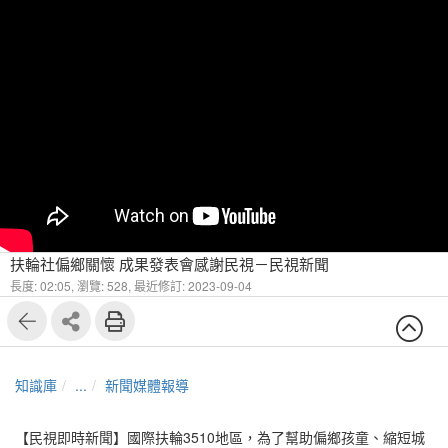
扶輪社偏鄉關懷 成果發表會感謝民視－民視新聞
長度: 02:05,
瀏覽: 528,
最近修訂: 2023-09-04
知識庫
...
新聞媒體報導
【民視即時新聞】國際扶輪3510地區，為了幫助偏鄉孩童、縮短城